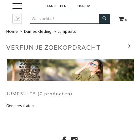
AANMELDEN
SIGN UP
0
Home
>
Dames Kleding
>
Jumpsuits
Dames Kleding
VERFIJN JE ZOEKOPDRACHT
Heren kleding
Juwelen
Uurwerken
JUMPSUITS
(0 producten)
Lifestyle
Geen resultaten
Wonen
Schoenen