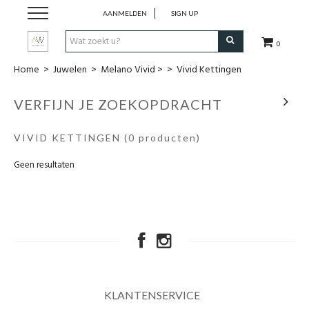
AANMELDEN
SIGN UP
0
Home
>
Juwelen
>
Melano Vivid >
>
Vivid Kettingen
Dames Kleding
VERFIJN JE ZOEKOPDRACHT
Heren kleding
VIVID KETTINGEN
(0 producten)
Juwelen
Geen resultaten
Uurwerken
Lifestyle
Wonen
KLANTENSERVICE
Schoenen