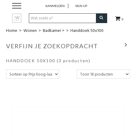
AANMELDEN
SIGN UP
0
Home
>
Wonen
>
Badkamer >
>
Handdoek 50x100
Dames Kleding
VERFIJN JE ZOEKOPDRACHT
Heren kleding
HANDDOEK 50X100
(3 producten)
Juwelen
Uurwerken
Lifestyle
Wonen
Schoenen