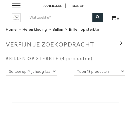
AANMELDEN
SIGN UP
0
Home
>
Heren kleding
>
Brillen
>
Brillen op sterkte
Dames Kleding
VERFIJN JE ZOEKOPDRACHT
Heren kleding
BRILLEN OP STERKTE
(4 producten)
Juwelen
Uurwerken
Beauty
Wonen
Schoenen