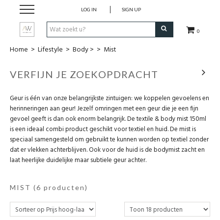
LOG IN
SIGN UP
0
Home
>
Lifestyle
>
Body >
>
Mist
Dames Kleding
VERFIJN JE ZOEKOPDRACHT
Heren kleding
Geur is één van onze belangrijkste zintuigen: we koppelen gevoelens en
Juwelen
herinneringen aan geur! Jezelf omringen met een geur die je een fijn
gevoel geeft is dan ook enorm belangrijk. De textile & body mist 150ml
is een ideaal combi product geschikt voor textiel en huid. De mist is
Uurwerken
speciaal samengesteld om gebruikt te kunnen worden op textiel zonder
dat er vlekken achterblijven. Ook voor de huid is de bodymist zacht en
laat heerlijke duidelijke maar subtiele geur achter.
Lifestyle
Wonen
MIST
(6 producten)
Schoenen