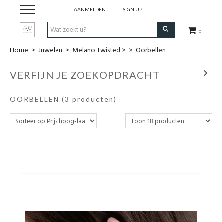
AANMELDEN
SIGN UP
0
Home
>
Juwelen
>
Melano Twisted >
>
Oorbellen
Dames Kleding
VERFIJN JE ZOEKOPDRACHT
Heren kleding
OORBELLEN
(3 producten)
Juwelen
Uurwerken
Lifestyle
Wonen
Schoenen