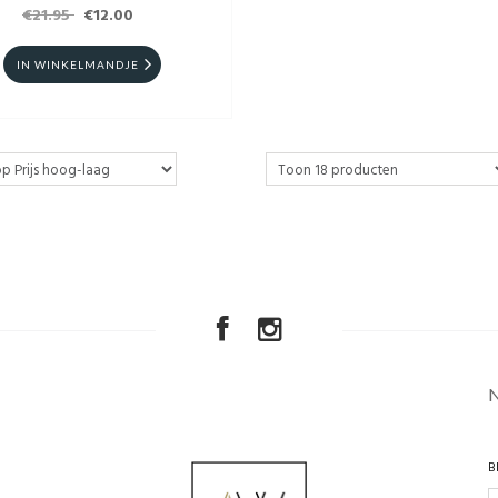
€21.95
€12.00
IN WINKELMANDJE
B