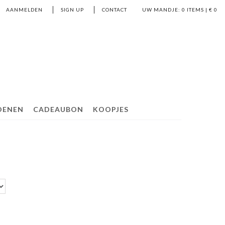
AANMELDEN
SIGN UP
CONTACT
UW MANDJE:
0
ITEMS | €
0
OENEN
CADEAUBON
KOOPJES